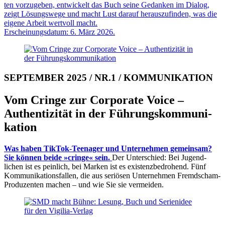
ten vorzugeben, ent­wickelt das Buch seine Ge­danken im Dialog,
zeigt Lösungs­wege und macht Lust darauf heraus­zu­finden, was die
eig­ene Arbeit wert­voll macht.
Erscheinungsdatum: 6. März 2026.
SEPTEMBER 2025 / NR.1 / KOMMUNIKATION
Vom Cringe zur Cor­po­rate Voice –
Authen­ti­zität in der Führungs­kom­mu­ni­
kation
Was haben TikTok-Teenager und Unternehmen ge­mein­sam?
Sie können beide »cringe« sein.
Der Un­ter­schied: Bei Jugend­
lichen ist es pein­lich, bei Marken ist es exis­tenz­be­drohend. Fünf
Kom­mu­ni­ka­tions­fallen, die aus seriösen Unter­neh­men Fremd­scham-
Produzenten machen – und wie Sie sie vermeiden.