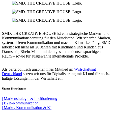
SMD. THE CREATiVE HOUSE ist eine strat­e­gi­sche Marken- und
Kom­mu­ni­ka­tions­be­ra­tung für den Mit­tel­stand. Wir schärfen Marken,
syste­ma­ti­sieren Kom­mu­ni­kation und machen KI mar­ken­fähig. SMD
arbeitet seit mehr als 20 Jahren mit Kun­dinnen und Kun­den aus
Darm­stadt, Rhein-Main und dem ge­sam­ten deutsch­spra­chi­gen
Raum – sowie für aus­ge­wählte in­ter­natio­nale Pro­jekte.
Als parteipolitisch unabhängiges
Mit­glied im
Wirtschaftsrat
Deutschland
setzen wir uns für Digita­li­sierung mit KI und für nach­
hal­tige Lö­sungen in der Wirt­schaft ein.
Unsere Kernthemen
| Markenstrategie & Positionierung
| B2B-Kommunikation
| Marke, Kommunikation & KI