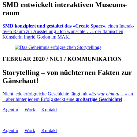
SMD entwickelt inter­aktiven Museums­
raum
SMD konzipiert und gestaltet das »Create Space«
, einen Inter­ak­
ti­ven Raum zur Aus­stellung »Ich wünschte …« der flämischen
Künstlerin Ingrid Godon im MAK.
FEBRUAR 2020 / NR.1 / KOMMUNIKATION
Storytelling – von nüchter­nen Fakten zur
Gänse­haut!
Nicht jede erfolg­rei­che Ge­schich­te fängt mit
»Es war ein­mal …«
an
– aber hinter je­dem Er­folg steckt eine
groß­ar­tige Ge­schich­te!
Agentur
Work
Kontakt
Agentur
Work
Kontakt