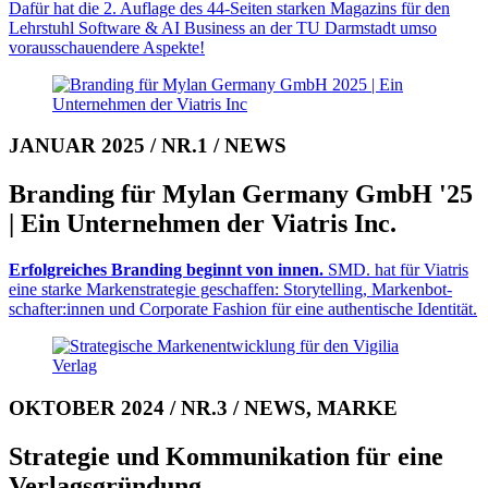
Dafür hat die 2. Auflage des 44-Seiten starken Magazins für den
Lehrstuhl Soft­ware & AI Business an der TU Darm­stadt umso
voraus­schauen­dere Aspekte!
JANUAR 2025 / NR.1 / NEWS
Branding für Mylan Ger­many GmbH '25
| Ein Un­ter­neh­men der Viatris Inc.
Erfolgreiches Branding beginnt von innen.
SMD. hat für Viatris
eine starke Markenstrategie geschaffen: Story­telling, Marken­bot­
schaf­ter:innen und Corporate Fashion für eine au­then­ti­sche Identität.
OKTOBER 2024 / NR.3 / NEWS, MARKE
Strategie und Kommunikation für eine
Ver­lags­gründung