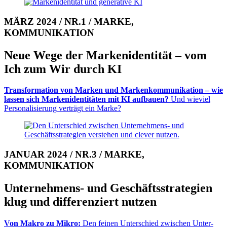
MÄRZ 2024 / NR.1 / MARKE,
KOMMUNIKATION
Neue Wege der Mar­ken­iden­tität – vom
Ich zum Wir durch KI
Transformation von Mar­ken und Marken­kom­mu­nikation – wie
las­sen sich Marken­iden­ti­täten mit KI auf­bauen?
Und wie­viel
Per­so­na­li­sierung ver­trägt ein Marke?
JANUAR 2024 / NR.3 / MARKE,
KOMMUNIKATION
Unternehmens- und Ge­schäfts­stra­tegien
klug und dif­feren­ziert nutzen
Von Makro zu Mikro:
Den feinen Unterschied zwischen Un­ter­