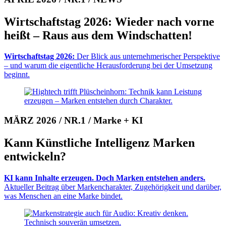
Wirtschaftstag 2026: Wieder nach vorne
heißt – Raus aus dem Wind­schatten!
Wirtschaftstag 2026:
Der Blick aus unter­neh­me­rischer Pers­pektive
– und warum die eigentliche He­raus­for­derung bei der Um­set­zung
beginnt.
MÄRZ 2026 / NR.1 / Marke + KI
Kann Künstliche Intelligenz Marken
entwickeln?
KI kann Inhalte erzeugen. Doch Marken entstehen anders.
Aktueller Beitrag über Marken­cha­rakter, Zu­ge­hörig­keit und darüber,
was Mens­chen an eine Marke bindet.