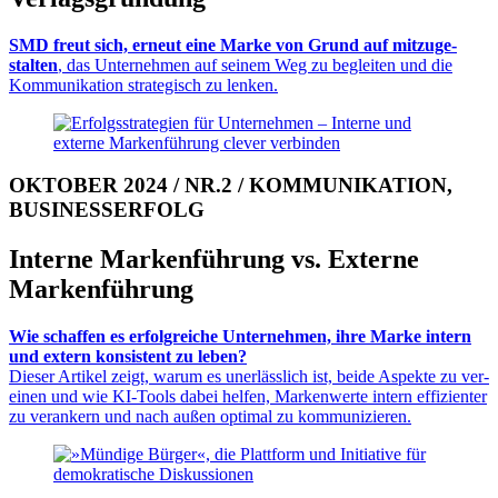
SMD freut sich, erneut eine Marke von Grund auf mit­zu­ge­
stalten
, das Un­ter­nehmen auf seinem Weg zu be­gleiten und die
Kom­mu­ni­kation stra­te­gisch zu lenken.
OKTOBER 2024 / NR.2 / KOMMUNIKATION,
BUSINESSERFOLG
Interne Markenführung vs. Externe
Markenführung
Wie schaffen es erfolgreiche Unternehmen, ihre Marke intern
und extern konsistent zu leben?
Dieser Artikel zeigt, warum es un­er­läss­lich ist, beide Aspekte zu ver­
einen und wie KI-Tools dabei helfen, Mar­ken­werte intern ef­fi­zienter
zu verankern und nach außen opti­mal zu kom­mu­ni­zieren.