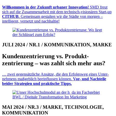
Willkommen in der Zukunft urbaner Innovation!
SMD freut
sich auf die Zu­sam­men­arbeit mit dem technisch-visionären Start-up
CITHUB
. Gemeinsam gestalten wir die Städte von morgen –
intelligent, vernetzt und nachhaltig!
JULI 2024 / NR.1 / KOMMUNIKATION, MARKE
Kunden­zentrierung vs. Produkt­
zentrierung – was zahlt sich mehr aus?
… zwei gegen­sätz­liche Ansätze, die den Erfolgsweg eines Unter­
neh­mens maß­geb­lich be­ein­flussen können.
Vor- und Nach­teile
beider Stra­te­gien und prak­tische Tipps.
MAI 2024 / NR.3 / MARKE, TECHNOLOGIE,
KOMMUNIKATION