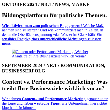
OKTOBER 2024 / NR.1 / NEWS, MARKE
Bildungs­plattform für politische Themen.
Wie aktiviert man zum po­l­iti­schen En­gagement
? Welche Maß­
nahmen sind zu starten? Und wie kommuniziert man in Zeiten, in
denen die Ober­flä­chen­span­nung »das Wasser im Glas« hält?
Ein
sensibles Projekt, dass un­ter­schied­liche Meinungen zu­las­sen
muss.
SEPTEMBER 2024 / NR.1 / KOMMUNIKATION,
BUSINESSERFOLG
Content vs. Perfor­mance Marketing: Was
treibt Ihre Businessziele wirklich voran?
Wir nehmen
Content- und Per­for­mance Mar­ke­ting
genauer unter
die Lupe und geben
wertvolle Tipps
, wie Un­ter­neh­men hier richtig
klug handeln können.