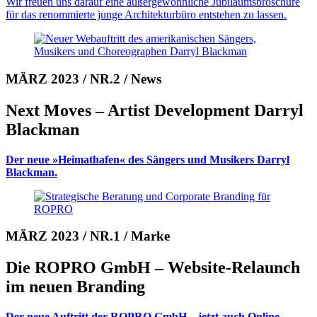
Wir freuen uns darauf eine außer­ge­wöhn­liche Jubiläums­bro­schüre
für das renom­mierte junge Architekturbüro entstehen zu lassen.
MÄRZ 2023 / NR.2 / News
Next Moves – Artist Develop­ment Darryl
Black­man
Der neue »Heimathafen« des Sängers und Musikers Darryl
Blackman.
MÄRZ 2023 / NR.1 / Marke
Die ROPRO GmbH – Web­site-Relaunch
im neuen Bran­ding
Der neue Auftritt der ROPRO GmbH – jetzt auch Online.