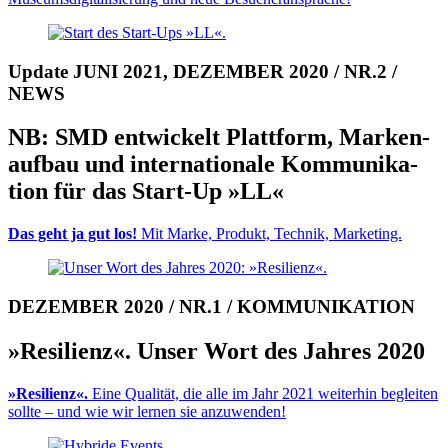
Update JUNI 2021, DEZEMBER 2020 / NR.2 /
NEWS
NB: SMD ent­wic­kelt Platt­form, Marken­
auf­bau und inter­na­tio­nale Kommuni­ka­
tion für das Start-Up »LL«
Das geht ja gut los!
Mit Marke, Pro­dukt, Technik, Marke­ting.
DEZEMBER 2020 / NR.1 / KOMMUNIKATION
»Resilienz«. Unser Wort des Jahres 2020
»Resilienz«.
Eine Qualität, die alle im Jahr 2021 weiterhin begleiten
sollte – und wie wir lernen sie anzuwenden!