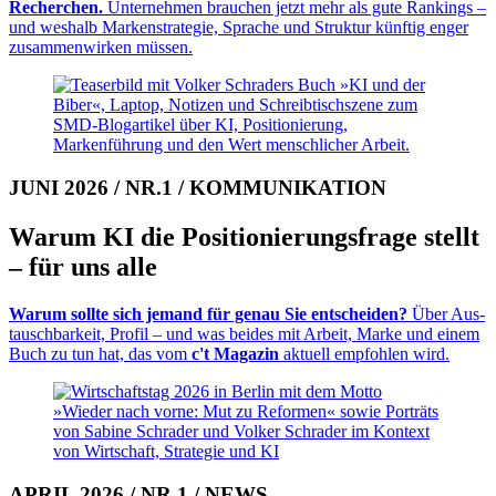
Recherchen.
Unter­neh­men brauchen jetzt mehr als gute Ran­kings –
und wes­halb Marken­stra­te­gie, Spra­che und Struk­tur künf­tig en­ger
zu­sam­men­wirken müssen.
JUNI 2026 / NR.1 / KOMMUNIKATION
Warum KI die Positionierungsfrage stellt
– für uns alle
Warum sollte sich jemand für genau Sie entscheiden?
Über Aus­
tausch­bar­keit, Profil – und was beides mit Arbeit, Marke und einem
Buch zu tun hat, das vom
c't Ma­ga­zin
ak­tuell em­pfohlen wird.
APRIL 2026 / NR.1 / NEWS