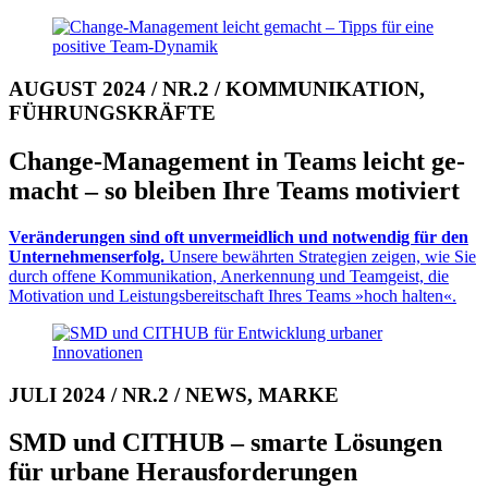
AUGUST 2024 / NR.2 / KOMMUNIKATION,
FÜHRUNGSKRÄFTE
Change-Management in Teams leicht ge­
macht – so bleiben Ihre Teams motiviert
Veränderungen sind oft un­ver­meid­lich und not­wen­dig für den
Un­ter­neh­mens­erfolg.
Unsere bewährten Stra­te­gien zeigen, wie Sie
durch offene Kom­mu­ni­ka­tion, An­er­ken­nung und Team­geist, die
Mo­ti­va­tion und Leis­tungs­be­reit­schaft Ihres Teams »hoch halten«.
JULI 2024 / NR.2 / NEWS, MARKE
SMD und CITHUB – smarte Lösungen
für urbane He­raus­for­de­rungen