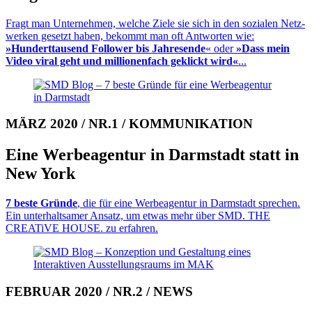
Fragt man Unternehmen, welche Ziele sie sich in den sozialen Netz­
wer­ken gesetzt haben, bekommt man oft Antworten wie:
»Hunderttausend Fol­lo­wer bis Jahres­ende
« oder
»Dass mein
Video viral geht und millio­nen­fach geklickt wird«
...
MÄRZ 2020 / NR.1 / KOMMUNIKATION
Eine Werbeagentur in Darmstadt statt in
New York
7 beste Gründe
, die für eine Werbe­agen­tur in Darmstadt sprechen.
Ein unter­halt­samer Ansatz, um etwas mehr über SMD. THE
CREATiVE HOUSE. zu er­fah­ren.
FEBRUAR 2020 / NR.2 / NEWS