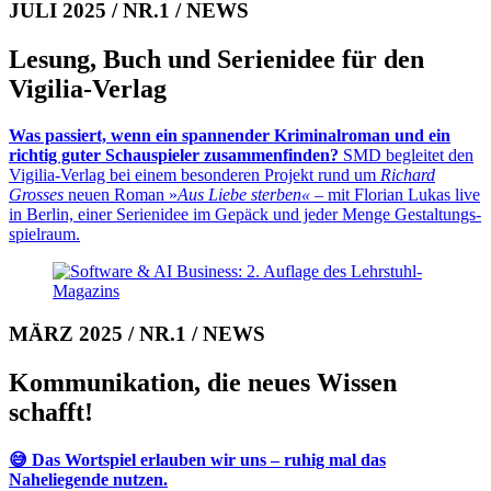
JULI 2025 / NR.1 / NEWS
Lesung, Buch und Se­rien­idee für den
Vigilia-Verlag
Was passiert, wenn ein spannender Krimi­nal­roman und ein
richtig guter Schau­spieler zusammenfinden?
SMD be­glei­tet den
Vigilia-Verlag bei einem be­son­deren Projekt rund um
Richard
Grosses
neuen Roman »
Aus Liebe ster­ben«
– mit Florian Lukas live
in Berlin, einer Serien­idee im Ge­päck und jeder Menge Ge­stal­tungs­
spiel­raum.
MÄRZ 2025 / NR.1 / NEWS
Kommunikation, die neues Wissen
schafft!
😅 Das Wortspiel erlauben wir uns – ruhig mal das
Naheliegende nutzen.